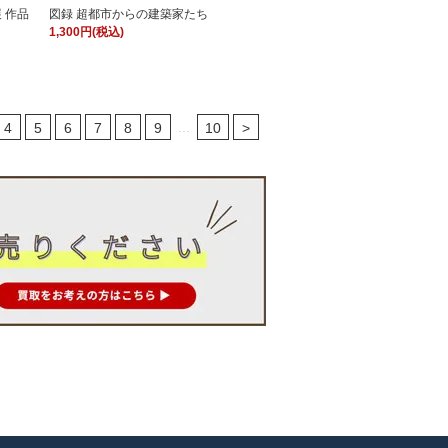
 作品
図録 超都市からの建築家たち
1,300円(税込)
...
4
5
6
7
8
9
10
>