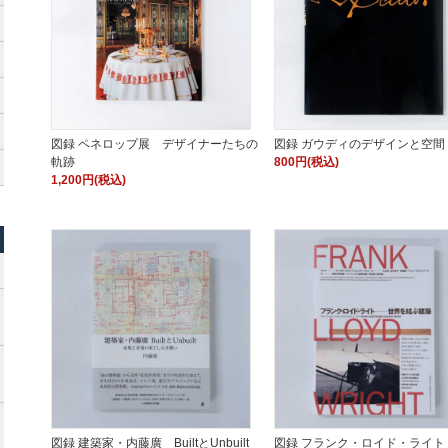
図録 ペネロップ展 デザイナーたちの
図録 ガウディのデザインと空間
軌跡
800円(税込)
1,200円(税込)
図録 建築家・内藤廣 BuiltとUnbuilt
図録 フランク・ロイド・ライト