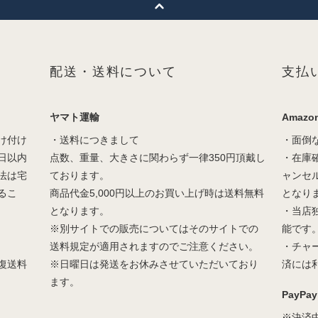
配送・送料について
支払
ヤマト運輸
Amazon
け付け
・送料につきまして
・面倒
日以内
点数、重量、大きさに関わらず一律350円頂戴し
・在庫
法は宅
ております。
ャンセ
るこ
商品代金5,000円以上のお買い上げ時は送料無料
となり
となります。
・当店
※別サイトでの販売についてはそのサイトでの
能です
送料規定が適用されますのでご注意ください。
・チャ
復送料
※日曜日は発送をお休みさせていただいており
済には
ます。
PayPay
※決済