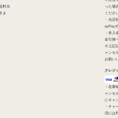
送料当
った場
きま
くださ
・当店
ayPa
・未入
金引換
※上記
ャンセ
お願い
クレジ
・在庫
ャンセ
にキャ
・チャ
済には