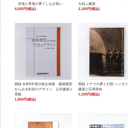
赤鬼と青鬼の果てしなき戦い
を結ぶ建築
4,000円(税込)
2,100円(税込)
図録 令和5年度分館企画展 建築模型
図録 ドナウの夢と幻想 ハンガ
からみる杉並のデザイン 公共建築と
建築と応用美術
景観
1,100円(税込)
1,000円(税込)