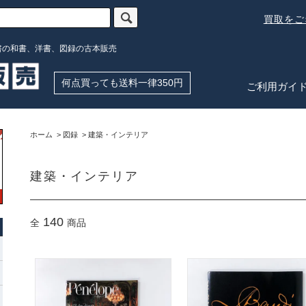
買取を
書の和書、洋書、図録の古本販売
何点買っても送料一律350円
ご利用ガイ
ホーム
>
図録
>
建築・インテリア
建築・インテリア
140
全
商品