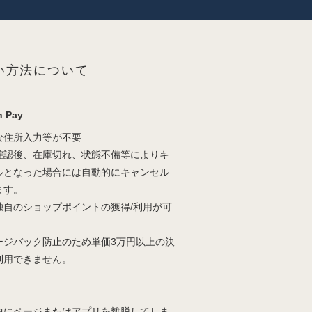
い方法について
 Pay
な住所入力等が不要
確認後、在庫切れ、状態不備等によりキ
ルとなった場合には自動的にキャンセル
ます。
独自のショップポイントの獲得/利用が可
。
ージバック防止のため単価3万円以上の決
利用できません。
中にページまたはアプリを離脱してしま