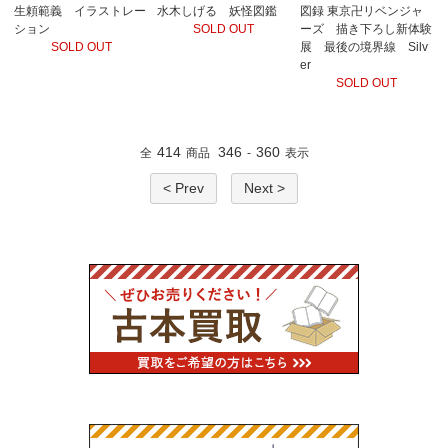
生頼範義 イラストレー
水木しげる 妖怪図鑑
図録 東京卍リベンジャ
ション
SOLD OUT
ーズ 描き下ろし新体験
SOLD OUT
展 最後の境界線 Silv
er
SOLD OUT
414
346
360
全
商品
-
表示
< Prev
Next >