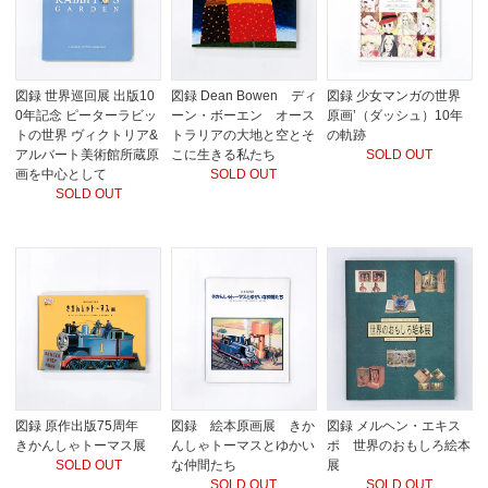
図録 世界巡回展 出版10
図録 Dean Bowen ディ
図録 少女マンガの世界
0年記念 ピーターラビッ
ーン・ボーエン オース
原画’（ダッシュ）10年
トの世界 ヴィクトリア&
トラリアの大地と空とそ
の軌跡
アルバート美術館所蔵原
こに生きる私たち
SOLD OUT
画を中心として
SOLD OUT
SOLD OUT
図録 原作出版75周年
図録 絵本原画展 きか
図録 メルヘン・エキス
きかんしゃトーマス展
んしゃトーマスとゆかい
ポ 世界のおもしろ絵本
SOLD OUT
な仲間たち
展
SOLD OUT
SOLD OUT