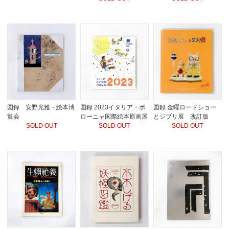
図録 安野光雅・絵本博
図録 2023イタリア・ボ
図録 金曜ロードショー
覧会
ローニャ国際絵本原画展
とジブリ展 改訂版
SOLD OUT
SOLD OUT
SOLD OUT