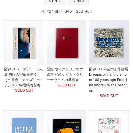
< Prev
Next >
414
346
360
全
商品
-
表示
図録 スペースアート2人
図録 ヴィクトリア朝の
図録 100年前の未来画展
展 無限の宇宙を描く・
絵本画家 ケイト・グリ
Dreams of the future fro
その原点 チェズリー・
ーナウェイの世界展
m 100 years ago From t
ボンステル/岩崎賀都彰
SOLD OUT
he Andrew Watt Collecti
SOLD OUT
on
SOLD OUT