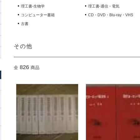
理工書-生物学
理工書-通信・電気
コンピューター書籍
CD・DVD・Blu-ray・VHS
古書
その他
826
全
商品