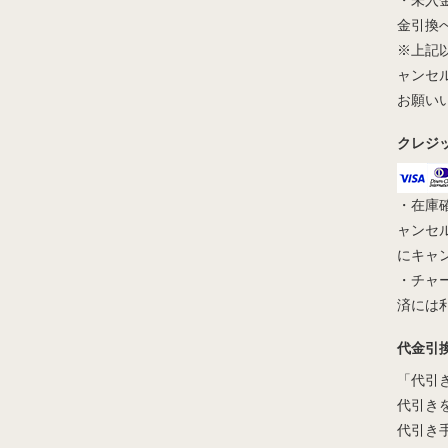
・未入
金引換
※上記
ャンセ
お願い
クレジ
・在庫
ャンセ
にキャ
・チャ
済には
代金引
「代引
代引き
代引き