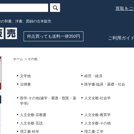
買取を
書の和書、洋書、図録の古本販売
何点買っても送料一律350円
ご利用ガイ
ホーム
>
その他
文学他
経営・経済
法律書
医学書-臨床・基礎・社会
医学-その他(歯学・看護・獣医・薬
人文全般-社会学
学等)
人文全般-宗教書
人文全般-教育学
人文全般-言語
人文全般-その他
理工書-科学
理工書-工学