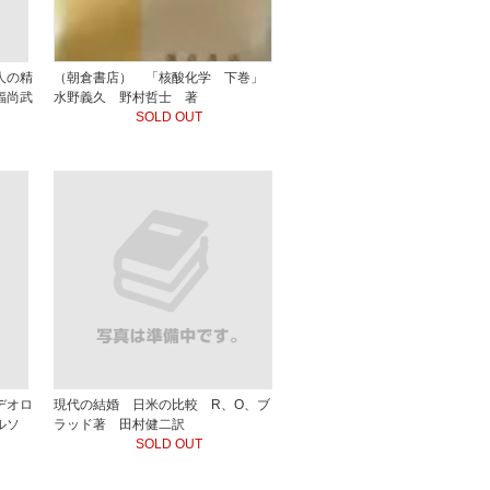
人の精
（朝倉書店） 「核酸化学 下巻」
福尚武
水野義久 野村哲士 著
SOLD OUT
デオロ
現代の結婚 日米の比較 R、O、ブ
ルソ
ラッド著 田村健二訳
SOLD OUT