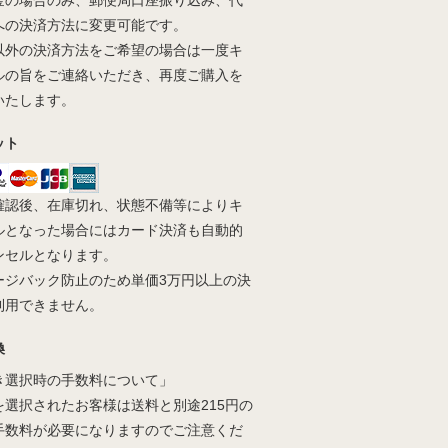
金の場合のみ、郵便局口座振り込み、代
への決済方法に変更可能です。
以外の決済方法をご希望の場合は一度キ
ルの旨をご連絡いただき、再度ご購入を
いたします。
ット
確認後、在庫切れ、状態不備等によりキ
ルとなった場合にはカード決済も自動的
ンセルとなります。
ージバック防止のため単価3万円以上の決
利用できません。
換
き選択時の手数料について」
を選択されたお客様は送料と別途215円の
手数料が必要になりますのでご注意くだ