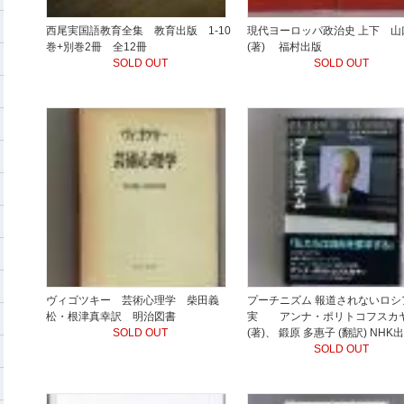
西尾実国語教育全集 教育出版 1-10
現代ヨーロッパ政治史 上下 山
巻+別巻2冊 全12冊
(著) 福村出版
SOLD OUT
SOLD OUT
ヴィゴツキー 芸術心理学 柴田義
プーチニズム 報道されないロシ
松・根津真幸訳 明治図書
実 アンナ・ポリトコフスカ
SOLD OUT
(著)、 鍛原 多惠子 (翻訳) NHK
SOLD OUT