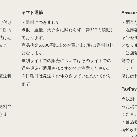
ヤマト運輸
Amazon
け付け
・送料につきまして
・面倒
日以内
点数、重量、大きさに関わらず一律350円頂戴し
・在庫
法は宅
ております。
ャンセ
るこ
商品代金5,000円以上のお買い上げ時は送料無料
となり
となります。
・当店
※別サイトでの販売についてはそのサイトでの
能です
送料規定が適用されますのでご注意ください。
・チャ
復送料
※日曜日は発送をお休みさせていただいており
済には
ます。
PayPay
※決済
送料当
った場
きま
くださ
・当店
ayPa