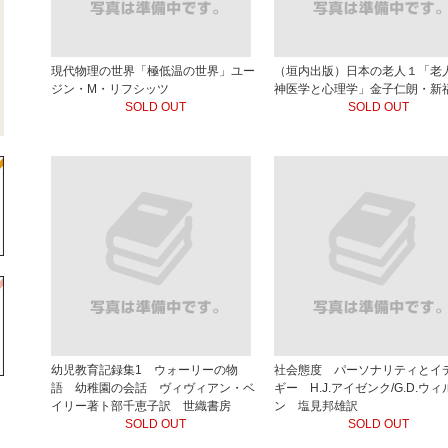
現代物理の世界「極低温の世界」ユー
（垣内出版）日本の老人１「老
ジン・M・リフシッツ
神医学と心理学」金子仁朗・新
SOLD OUT
SOLD OUT
幼児教育記録集1 ウォーリーの物
社会態度 パーソナリティとイ
語 幼稚園の会話 ヴィヴィアン・ベ
ギー H.J.アイゼンク/G.D.ウィ
イリー著ト部千恵子訳 世織書房
ン 塩見邦雄訳
SOLD OUT
SOLD OUT