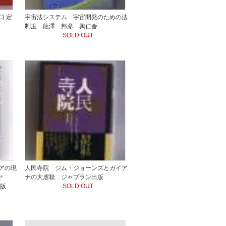
口 定
宇宙法システム 宇宙開発のための法
制度 龍澤 邦彦 興仁舎
SOLD OUT
アの現
人民寺院 ジム・ジョーンズとガイア
ヤ
ナの大虐殺 ジャプラン出版
出版
SOLD OUT