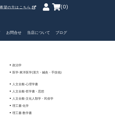
(0)
ご希望の方はこちら
ド
お問合せ
当店について
ブログ
政治学
医学-東洋医学(漢方・鍼灸・手技他)
人文全般-心理学書
人文全般-哲学書・思想
人文全般-文化人類学・民俗学
理工書-化学
理工書-数学書