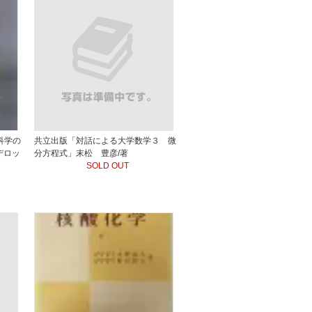
科学の
共立出版「対話による大学数学３ 微
デロッ
分方程式」末松 豊彦/著
SOLD OUT