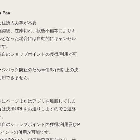
 Pay
な住所入力等が不要
確認後、在庫切れ、状態不備等によりキ
ルとなった場合には自動的にキャンセル
ます。
独自のショップポイントの獲得/利用が可
。
ージバック防止のため単価3万円以上の決
利用できません。
中にページまたはアプリを離脱してしま
合は決済URLをお送りしますのでご連絡
い。
独自のショップポイントの獲得/利用及びP
yポイントの併用が可能です。