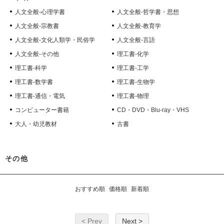
人文全般-心理学書
人文全般-哲学書・思想
人文全般-宗教書
人文全般-教育学
人文全般-文化人類学・民俗学
人文全般-言語
人文全般-その他
理工書-化学
理工書-科学
理工書-工学
理工書-数学書
理工書-生物学
理工書-通信・電気
理工書-物理
コンピューター書籍
CD・DVD・Blu-ray・VHS
大人・幼児教材
古書
その他
おすすめ順
価格順
新着順
< Prev
Next >