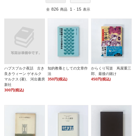
826
1
15
全
商品
-
表示
ハプスブルク夜話 古き
知的教養としての文章作
からくり写楽 蔦屋重三
良きウィーン ゲオルク
法
郎、最後の賭け
マルクス (著)、 河出書房
350円(税込)
450円(税込)
新社
300円(税込)