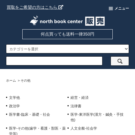
買取をご希望の方はこちら
メニュー
何点買っても送料一律350円
ホーム
>
その他
文学他
経営・経済
政治学
法律書
医学書-臨床・基礎・社会
医学-東洋医学(漢方・鍼灸・手技
他)
医学-その他(歯学・看護・獣医・薬
人文全般-社会学
学等)