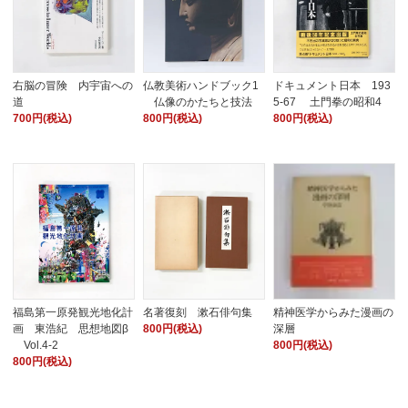
右脳の冒険 内宇宙への
仏教美術ハンドブック1
ドキュメント日本 193
道
仏像のかたちと技法
5-67 土門拳の昭和4
700円(税込)
800円(税込)
800円(税込)
福島第一原発観光地化計
名著復刻 漱石俳句集
精神医学からみた漫画の
画 東浩紀 思想地図β
800円(税込)
深層
Vol.4-2
800円(税込)
800円(税込)