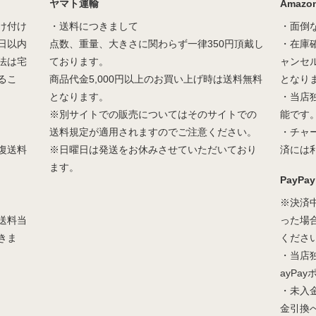
ヤマト運輸
Amazon
け付け
・送料につきまして
・面倒
日以内
点数、重量、大きさに関わらず一律350円頂戴し
・在庫
法は宅
ております。
ャンセ
るこ
商品代金5,000円以上のお買い上げ時は送料無料
となり
となります。
・当店
※別サイトでの販売についてはそのサイトでの
能です
送料規定が適用されますのでご注意ください。
・チャ
復送料
※日曜日は発送をお休みさせていただいており
済には
ます。
PayPay
※決済
送料当
った場
きま
くださ
・当店
ayPa
・未入
金引換