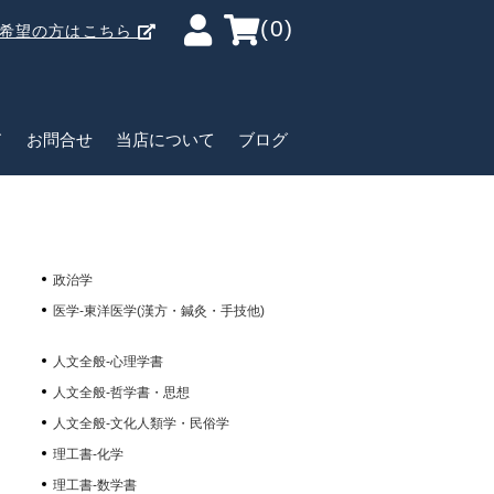
(0)
ご希望の方はこちら
ド
お問合せ
当店について
ブログ
政治学
医学-東洋医学(漢方・鍼灸・手技他)
人文全般-心理学書
人文全般-哲学書・思想
人文全般-文化人類学・民俗学
理工書-化学
理工書-数学書