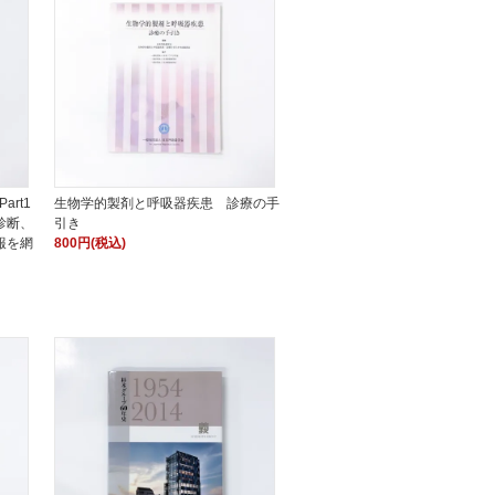
art1
生物学的製剤と呼吸器疾患 診療の手
診断、
引き
報を網
800円(税込)