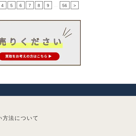
...
4
5
6
7
8
9
56
>
い方法について