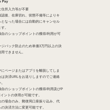
 Pay
な住所入力等が不要
確認後、在庫切れ、状態不備等によりキ
ルとなった場合には自動的にキャンセル
ます。
独自のショップポイントの獲得/利用が可
。
ージバック防止のため単価3万円以上の決
利用できません。
中にページまたはアプリを離脱してしま
合は決済URLをお送りしますのでご連絡
い。
独自のショップポイントの獲得/利用及びP
yポイントの併用が可能です。
金の場合のみ、郵便局口座振り込み、代
への決済方法に変更可能です。