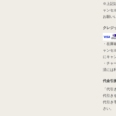
※上記
ャンセ
お願い
クレジ
・在庫
ャンセ
にキャ
・チャ
済には
代金引
「代引
代引き
代引き
さい。