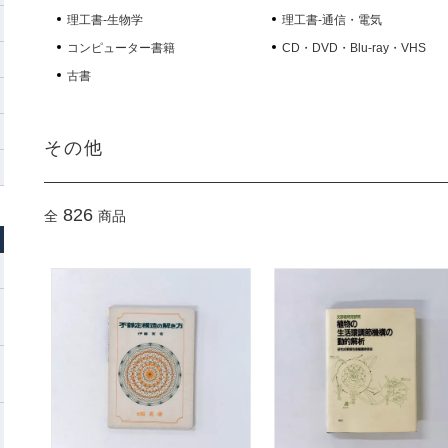
理工書-生物学
理工書-通信・電気
コンピューター書籍
CD・DVD・Blu-ray・VHS
古書
その他
826
全
商品