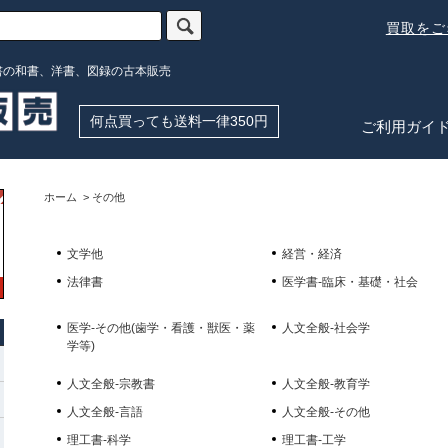
買取を
書の和書、洋書、図録の古本販売
何点買っても送料一律350円
ご利用ガイ
ホーム
>
その他
文学他
経営・経済
法律書
医学書-臨床・基礎・社会
医学-その他(歯学・看護・獣医・薬
人文全般-社会学
学等)
人文全般-宗教書
人文全般-教育学
人文全般-言語
人文全般-その他
理工書-科学
理工書-工学