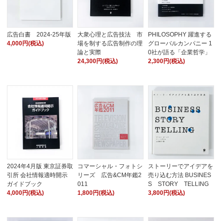
広告白書 2024-25年版
大衆心理と広告技法 市
PHILOSOPHY 躍進する
4,000円(税込)
場を制する広告制作の理
グローバルカンパニー 1
論と実際
0社が語る「企業哲学」
24,300円(税込)
2,300円(税込)
2024年4月版 東京証券取
コマーシャル・フォトシ
ストーリーでアイデアを
引所 会社情報適時開示
リーズ 広告&CM年鑑2
売り込む方法 BUSINES
ガイドブック
011
S STORY TELLING
4,000円(税込)
1,800円(税込)
3,800円(税込)