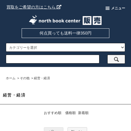
買取をご希望の方はこちら
メニュー
何点買っても送料一律350円
ホーム
>
その他
>
経営・経済
経営・経済
おすすめ順
価格順
新着順