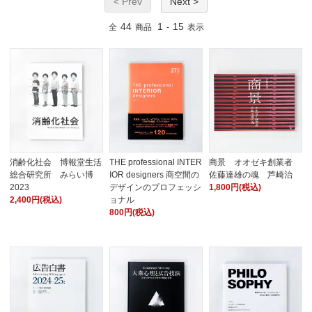
< Prev
Next >
44
1
15
全
商品
-
表示
消齢化社会 博報堂生活
THE professional INTER
商景 オオゼキ創業者
総合研究所 みらい博
IOR designers 商空間の
佐藤達雄の魂 芦崎治
2023
デザインのプロフェッシ
1,800円(税込)
2,400円(税込)
ョナル
800円(税込)