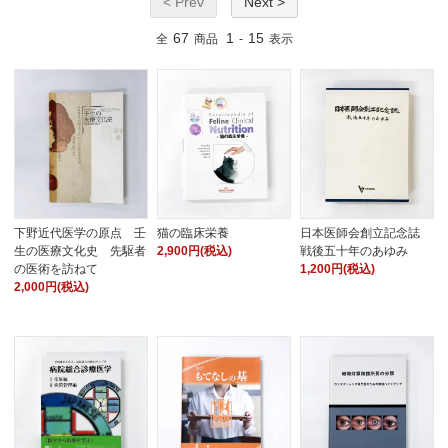
< Prev
Next >
67
1
15
全
商品
-
表示
下野近代医学の原点 壬
猫の臨床栄養
日本医師会創立記念誌
生の医療文化史 先駆者
2,900円(税込)
戦後五十年のあゆみ
の医術を訪ねて
1,200円(税込)
2,000円(税込)