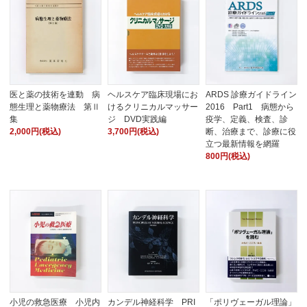
医と薬の技術を連動 病
ヘルスケア臨床現場にお
ARDS 診療ガイドライン
態生理と薬物療法 第Ⅱ
けるクリニカルマッサー
2016 Part1 病態から
集
ジ DVD実践編
疫学、定義、検査、診
2,000円(税込)
3,700円(税込)
断、治療まで、診療に役
立つ最新情報を網羅
800円(税込)
小児の救急医療 小児内
カンデル神経科学 PRI
「ポリヴェーガル理論」