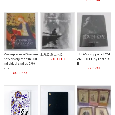
Masterpieces of Western
北海道 森山大道
TIFFANY supports LOVE
Art A history of art in 900
SOLD OUT
AND HOPE by Leslie KE
individual studies 2冊セ
E
ット
SOLD OUT
SOLD OUT