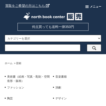
買取をご希望の方はこちら
メニュー
何点買っても送料一律350円
ホーム
>
芸術
美術書（絵画・写真・彫刻・空間
音楽書籍
造形・版画）
ファッション
演劇
陶芸
デザイン