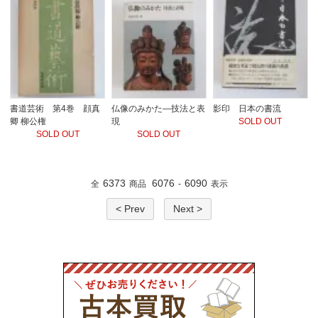
書道芸術 第4巻 顔真
仏像のみかた―技法と表
影印 日本の書流
卿 柳公権
現
SOLD OUT
SOLD OUT
SOLD OUT
6373
6076
6090
全
商品
-
表示
< Prev
Next >