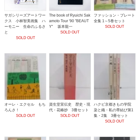
サガシリーズアートワー
The book of Ryuichi Sak
ファッション・プレート
クス 小林智美画集 ハ
amoto Tour '90 "BEAUT
全集 1～5巻セット
ーモニー 生命のふるさ
Y" 坂本龍一
SOLD OUT
と
SOLD OUT
SOLD OUT
オーレ・エクセル もち
資生堂宣伝史 歴史・現
ハクビ京都きもの学院
ろんさ！
代・花椿抄 3冊セット
染と織・私の帯結び第1
SOLD OUT
SOLD OUT
集・2集 3冊セット
SOLD OUT