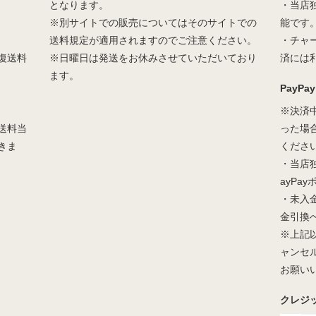
となります。
・当店
※別サイトでの販売についてはそのサイトでの
能です
送料規定が適用されますのでご注意ください。
・チャ
復送料
※日曜日は発送をお休みさせていただいており
済には
ます。
PayPay
※決済
送料当
った場
きま
くださ
・当店
ayPa
・未入
金引換
※上記
ャンセ
お願い
クレジ