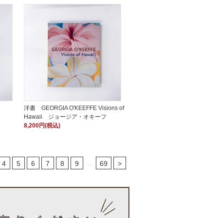
洋書 GEORGIA O'KEEFFE Visions of
Hawaii ジョージア・オキーフ
8,200円(税込)
...
4
5
6
7
8
9
69
>