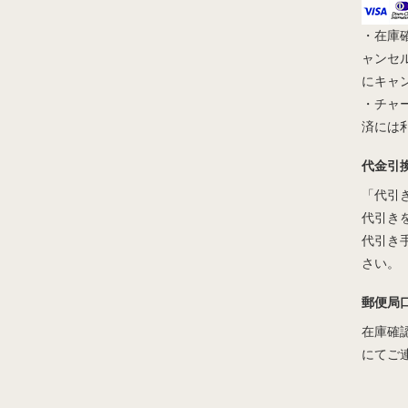
・在庫
ャンセ
にキャ
・チャ
済には
代金引
「代引
代引き
代引き
さい。
郵便局
在庫確
にてご