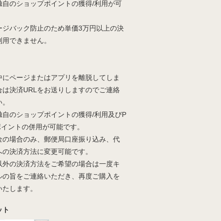
独自のショップポイントの獲得/利用が可
。
ージバック防止のため単価3万円以上の決
利用できません。
中にページまたはアプリを離脱してしま
合は決済URLをお送りしますのでご連絡
い。
独自のショップポイントの獲得/利用及びP
yポイントの併用が可能です。
金の場合のみ、郵便局口座振り込み、代
への決済方法に変更可能です。
以外の決済方法をご希望の場合は一度キ
ルの旨をご連絡いただき、再度ご購入を
いたします。
ット