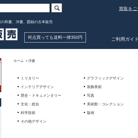
買取を
書の和書、洋書、図録の古本販売
何点買っても送料一律350円
ご利用ガイ
ホーム
>
洋書
ミリタリー
グラフィックデザイン
インテリアデザイン
装飾美術
歴史・ドキュメンタリー
写真
文化・総合
美術館・コレクション
科学技術
版画
その他デザイン