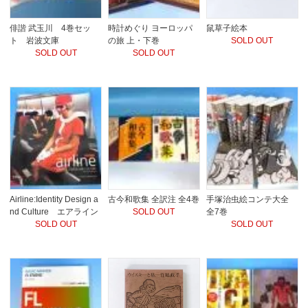
俳諧 武玉川 4巻セッ
時計めぐり ヨーロッパ
鼠草子絵本
ト 岩波文庫
の旅 上・下巻
SOLD OUT
SOLD OUT
SOLD OUT
Airline:Identity Design a
古今和歌集 全訳注 全4巻
手塚治虫絵コンテ大全
nd Culture エアライン
SOLD OUT
全7巻
SOLD OUT
SOLD OUT