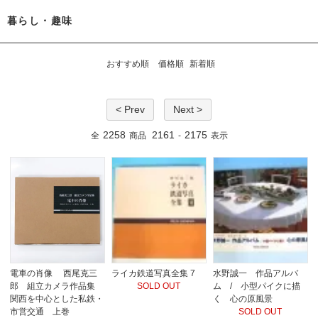
暮らし・趣味
おすすめ順
価格順
新着順
< Prev
Next >
2258
2161
2175
全
商品
-
表示
電車の肖像 西尾克三
ライカ鉄道写真全集 7
水野誠一 作品アルバ
郎 組立カメラ作品集
SOLD OUT
ム / 小型パイクに描
関西を中心とした私鉄・
く 心の原風景
市営交通 上巻
SOLD OUT