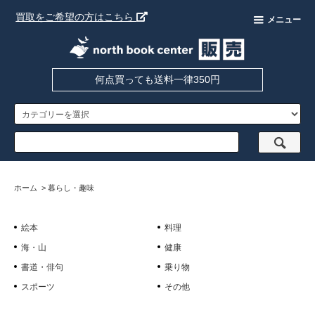
買取をご希望の方はこちら
メニュー
何点買っても送料一律350円
ホーム
>
暮らし・趣味
絵本
料理
海・山
健康
書道・俳句
乗り物
スポーツ
その他