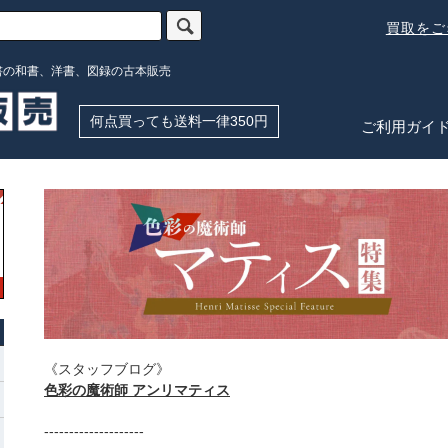
買取を
書の和書、洋書、図録の古本販売
何点買っても送料一律350円
ご利用ガイ
《スタッフブログ》
色彩の魔術師 アンリマティス
--------------------