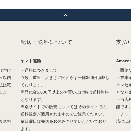
配送・送料について
支払
ヤマト運輸
Amazon
け付け
・送料につきまして
・面倒
日以内
点数、重量、大きさに関わらず一律350円頂戴し
・在庫
法は宅
ております。
ャンセ
るこ
商品代金5,000円以上のお買い上げ時は送料無料
となり
となります。
・当店
※別サイトでの販売についてはそのサイトでの
能です
送料規定が適用されますのでご注意ください。
・チャ
復送料
※日曜日は発送をお休みさせていただいており
済には
ます。