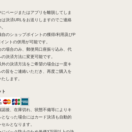
中にページまたはアプリを離脱してしま
合は決済URLをお送りしますのでご連絡
い。
独自のショップポイントの獲得/利用及びP
yポイントの併用が可能です。
金の場合のみ、郵便局口座振り込み、代
への決済方法に変更可能です。
以外の決済方法をご希望の場合は一度キ
ルの旨をご連絡いただき、再度ご購入を
いたします。
ット
確認後、在庫切れ、状態不備等によりキ
ルとなった場合にはカード決済も自動的
ンセルとなります。
ージバック防止のため単価3万円以上の決