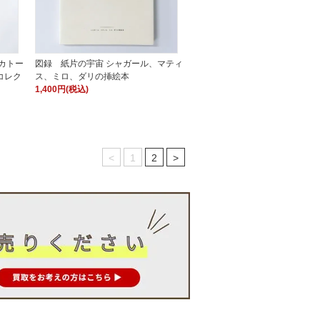
カトー
図録 紙片の宇宙 シャガール、マティ
コレク
ス、ミロ、ダリの挿絵本
1,400円(税込)
<
1
2
>