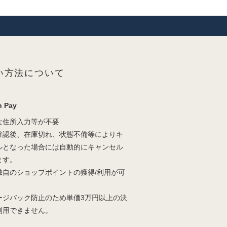
い方法について
 Pay
な住所入力等が不要
確認後、在庫切れ、状態不備等によりキ
ルとなった場合には自動的にキャンセル
ます。
独自のショップポイントの獲得/利用が可
。
ージバック防止のため単価3万円以上の決
利用できません。