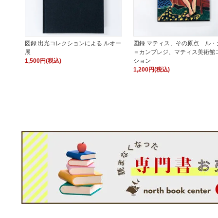
図録 出光コレクションによる ルオー
図録 マティス、その原点 ル・
展
＝カンブレジ、マティス美術館
1,500円(税込)
ション
1,200円(税込)