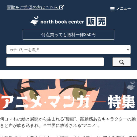
買取をご希望の方はこちら
メニュー
何点買っても送料一律350円
何コマもの絵と展開から生まれる"漫画"、躍動感あるキャラクターの動
きと声が吹き込まれ、全世界に放送される"アニメ"。