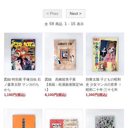
< Prev
Next >
59
1
15
全
商品
-
表示
図録 特別展 手塚治虫 石
図録 高橋留美子展
別冊太陽 子どもの昭和
ノ森章太郎 マンガのち
【表紙：松屋銀座限定Ve
史 少女マンガの世界 Ⅰ
から
r.】
昭和二十年-三十七年
1,100円(税込)
8,100円(税込)
1,300円(税込)