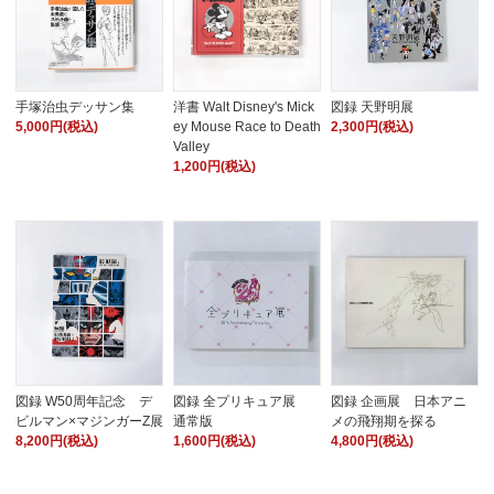
手塚治虫デッサン集
洋書 Walt Disney's Mick
図録 天野明展
5,000円(税込)
ey Mouse Race to Death
2,300円(税込)
Valley
1,200円(税込)
図録 W50周年記念 デ
図録 全プリキュア展
図録 企画展 日本アニ
ビルマン×マジンガーZ展
通常版
メの飛翔期を探る
8,200円(税込)
1,600円(税込)
4,800円(税込)