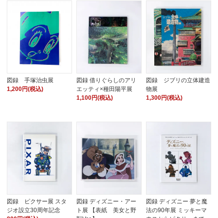
図録 手塚治虫展
図録 借りぐらしのアリ
図録 ジブリの立体建造
1,200円(税込)
エッティ×種田陽平展
物展
1,100円(税込)
1,300円(税込)
図録 ピクサー展 スタ
図録 ディズニー・アー
図録 ディズニー 夢と魔
ジオ設立30周年記念
ト展 【表紙 美女と野
法の90年展 ミッキーマ