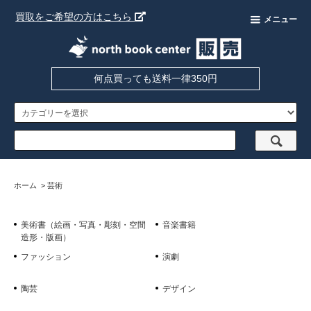
買取をご希望の方はこちら
メニュー
何点買っても送料一律350円
ホーム
>
芸術
美術書（絵画・写真・彫刻・空間
音楽書籍
造形・版画）
ファッション
演劇
陶芸
デザイン