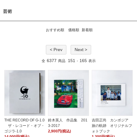
芸術
おすすめ順
価格順
新着順
< Prev
Next >
6377
151
165
全
商品
-
表示
THE RECORD OF G-1.0
鈴木英人 作品集 201
吉田正尚 カンボジア
ザ・レコード・オブ・
3-2017
旅の軌跡 オリジナルフ
ゴジラ-1.0
2,900円(税込)
ォトブック
14,000円(税込)
1,300円(税込)