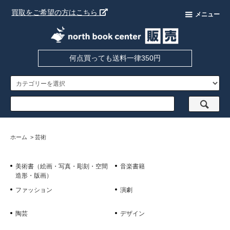
買取をご希望の方はこちら
メニュー
何点買っても送料一律350円
ホーム
>
芸術
美術書（絵画・写真・彫刻・空間
音楽書籍
造形・版画）
ファッション
演劇
陶芸
デザイン