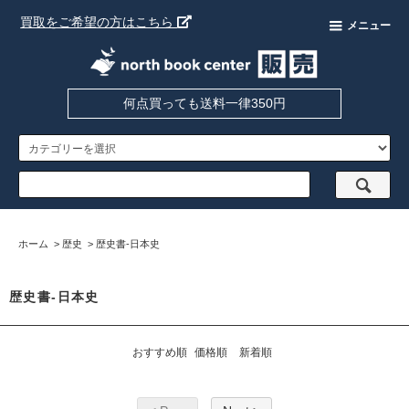
買取をご希望の方はこちら
メニュー
何点買っても送料一律350円
ホーム
>
歴史
>
歴史書-日本史
歴史書-日本史
おすすめ順
価格順
新着順