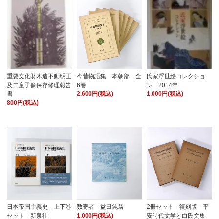
重要文化財木造不動明王
今昔物語集 本朝部 全
氏家浮世絵コレクショ
及二童子像保存修理報告
6巻
ン 2014年
書
2,600円(税込)
1,000円(税込)
800円(税込)
日本帝国主義史 上下巻
数寄者 益田鈍翁
2冊セット 復刻版 平
セット 新泉社
1,000円(税込)
安時代文学と白氏文集-