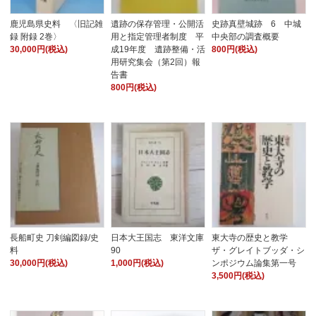
鹿児島県史料 〈旧記雑
遺跡の保存管理・公開活
史跡真壁城跡 6 中城
録 附録 2巻〉
用と指定管理者制度 平
中央部の調査概要
30,000円(税込)
成19年度 遺跡整備・活
800円(税込)
用研究集会（第2回）報
告書
800円(税込)
長船町史 刀剣編図録/史
日本大王国志 東洋文庫
東大寺の歴史と教学
料
90
ザ・グレイトブッダ・シ
30,000円(税込)
1,000円(税込)
ンポジウム論集第一号
3,500円(税込)