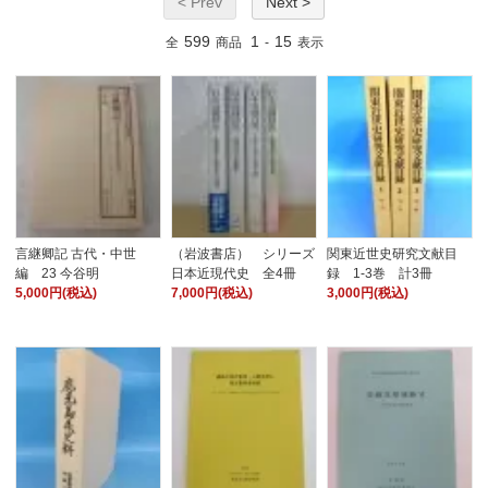
< Prev
Next >
599
1
15
全
商品
-
表示
言継卿記 古代・中世
（岩波書店） シリーズ
関東近世史研究文献目
編 23 今谷明
日本近現代史 全4冊
録 1-3巻 計3冊
5,000円(税込)
7,000円(税込)
3,000円(税込)