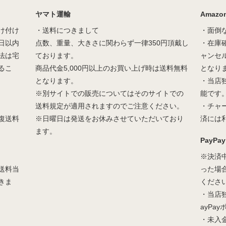
ヤマト運輸
Amazon
け付け
・送料につきまして
・面倒
日以内
点数、重量、大きさに関わらず一律350円頂戴し
・在庫
法は宅
ております。
ャンセ
るこ
商品代金5,000円以上のお買い上げ時は送料無料
となり
となります。
・当店
※別サイトでの販売についてはそのサイトでの
能です
送料規定が適用されますのでご注意ください。
・チャ
復送料
※日曜日は発送をお休みさせていただいており
済には
ます。
PayPay
※決済
送料当
った場
きま
くださ
・当店
ayPa
・未入