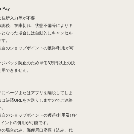
 Pay
な住所入力等が不要
確認後、在庫切れ、状態不備等によりキ
ルとなった場合には自動的にキャンセル
ます。
独自のショップポイントの獲得/利用が可
。
ージバック防止のため単価3万円以上の決
利用できません。
中にページまたはアプリを離脱してしま
合は決済URLをお送りしますのでご連絡
い。
独自のショップポイントの獲得/利用及びP
yポイントの併用が可能です。
金の場合のみ、郵便局口座振り込み、代