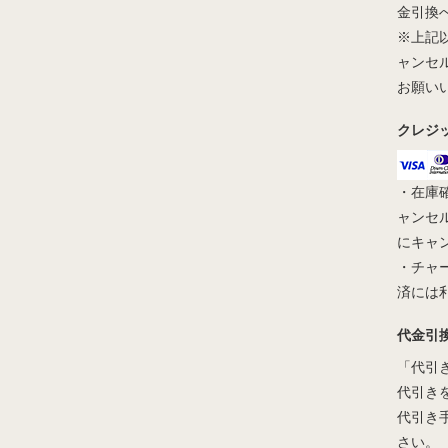
金引換
※上記
ャンセ
お願い
クレジ
・在庫
ャンセ
にキャ
・チャ
済には
代金引
「代引
代引き
代引き
さい。