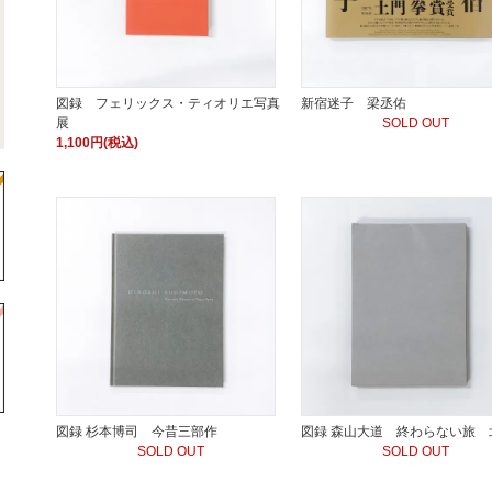
図録 フェリックス・ティオリエ写真
新宿迷子 梁丞佑
展
SOLD OUT
1,100円(税込)
図録 杉本博司 今昔三部作
図録 森山大道 終わらない旅 
SOLD OUT
SOLD OUT