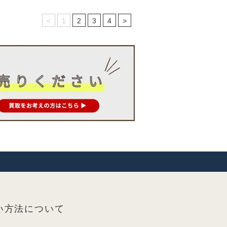
<
1
2
3
4
>
い方法について