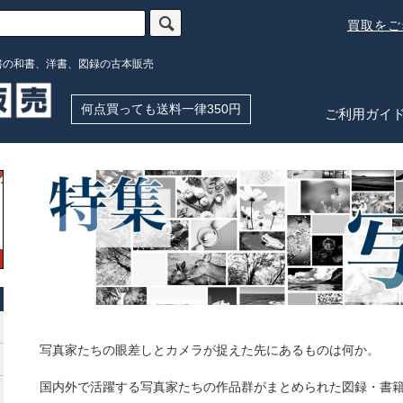
買取を
書の和書、洋書、図録の古本販売
何点買っても送料一律350円
ご利用ガイ
写真家たちの眼差しとカメラが捉えた先にあるものは何か。
国内外で活躍する写真家たちの作品群がまとめられた図録・書