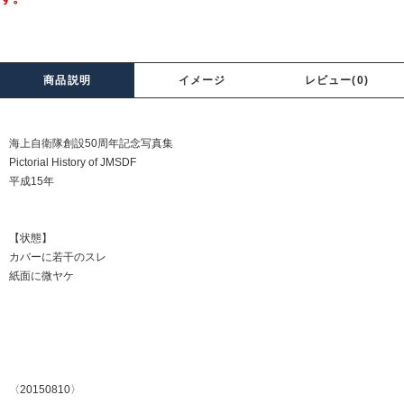
商品説明
イメージ
レビュー(0)
海上自衛隊創設50周年記念写真集
Pictorial History of JMSDF
平成15年
【状態】
カバーに若干のスレ
紙面に微ヤケ
〈20150810〉