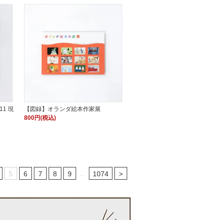
1 現
【図録】オランダ絵本作家展
800円(税込)
...
5
6
7
8
9
1074
>