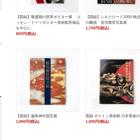
【図録】隆盛期の世界ポスター展 -エ
【図録】シルクロード2000-執
ッセン・ドイツポスター美術館所蔵品
の離脱 並河萬里写真展
を中心に-
1,700円(税込)
800円(税込)
【図録】厳島神社国宝展
図録 ボストン美術館 日本美術
1,000円(税込)
1,000円(税込)