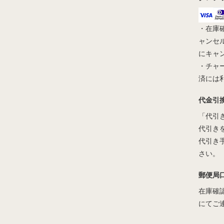
・在庫
ャンセ
にキャ
・チャ
済には
代金引
「代引
代引き
代引き
さい。
郵便局
在庫確
にてご