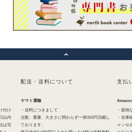
配送・送料について
支払
ヤマト運輸
Amazon
け付け
・送料につきまして
・面倒
日以内
点数、重量、大きさに関わらず一律350円頂戴し
・在庫
法は宅
ております。
ャンセ