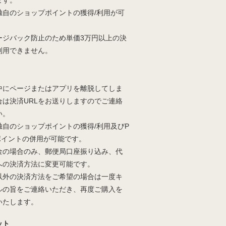
ます。
独自のショップポイントの獲得/利用が可
。
ージバック防止のため単価3万円以上の決
利用できません。
中にページまたはアプリを離脱してしま
合は決済URLをお送りしますのでご連絡
い。
独自のショップポイントの獲得/利用及びP
yポイントの併用が可能です。
金の場合のみ、郵便局口座振り込み、代
への決済方法に変更可能です。
以外の決済方法をご希望の場合は一度キ
ルの旨をご連絡いただき、再度ご購入を
いたします。
ット