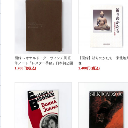
図録 レオナルド・ダ・ヴィンチ展 直
【図録】祈りのかたち 東北地
筆ノート「レスター手稿」日本初公開
像
1,700円(税込)
1,400円(税込)