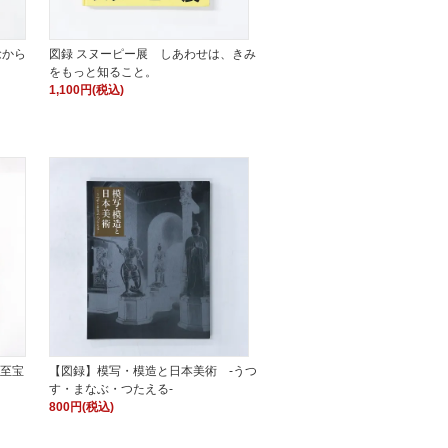
念から
図録 スヌーピー展 しあわせは、きみ
をもっと知ること。
1,100円(税込)
の至宝
【図録】模写・模造と日本美術 -うつ
す・まなぶ・つたえる-
800円(税込)