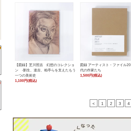
【図録】芝川照吉 幻想のコレクショ
図録 アーティスト・ファイル201
ン -劉生、達吉、柏亭らを支えたもう
代の作家たち
一つの美術史
1,500円(税込)
1,100円(税込)
<
1
2
3
4