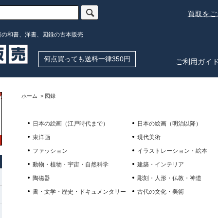
買取を
書の和書、洋書、図録の古本販売
何点買っても送料一律350円
ご利用ガイ
ホーム
>
図録
日本の絵画（江戸時代まで）
日本の絵画（明治以降）
東洋画
現代美術
ファッション
イラストレーション・絵本
動物・植物・宇宙・自然科学
建築・インテリア
陶磁器
彫刻・人形・仏教・神道
書・文学・歴史・ドキュメンタリー
古代の文化・美術