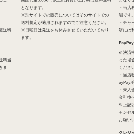
るこ
商品代金5,000円以上のお買い上げ時は送料無料
となり
となります。
・当店
※別サイトでの販売についてはそのサイトでの
能です
送料規定が適用されますのでご注意ください。
・チャ
復送料
※日曜日は発送をお休みさせていただいており
済には
ます。
PayPay
※決済
送料当
った場
きま
くださ
・当店
ayPa
・未入
金引換
※上記
ャンセ
お願い
クレジ