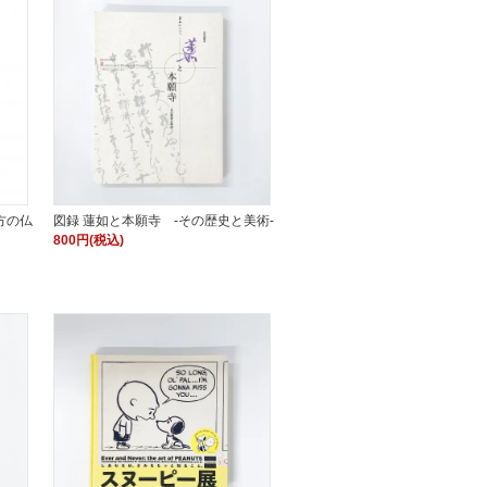
方の仏
図録 蓮如と本願寺 -その歴史と美術-
800円(税込)