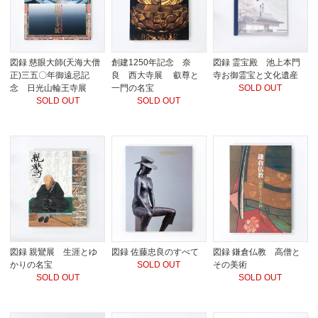
図録 慈眼大師(天海大僧
創建1250年記念 奈
図録 霊宝殿 池上本門
正)三五〇年御遠忌記
良 西大寺展 叡尊と
寺お御霊宝と文化遺産
念 日光山輪王寺展
一門の名宝
SOLD OUT
SOLD OUT
SOLD OUT
図録 親鸞展 生涯とゆ
図録 佐藤忠良のすべて
図録 鎌倉仏教 高僧と
かりの名宝
SOLD OUT
その美術
SOLD OUT
SOLD OUT