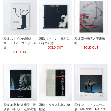
図録 スペインの彫刻
図録 マネキン 笑わな
図録 高村光雲と石川光
家 フリオ・ゴンサレス
いイヴたち
明
展
SOLD OUT
SOLD OUT
SOLD OUT
図録 加東市×多摩美 特
図録 イタリア彫刻の20
図録 マリノ・マニーニ
別展 神仏人 心願の地
世紀
展 MARINO MARINI