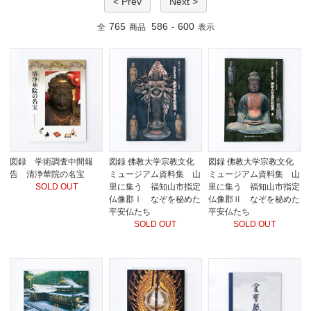
< Prev
Next >
765
586
600
全
商品
-
表示
図録 学術調査中間報
図録 佛教大学宗教文化
図録 佛教大学宗教文化
告 清浄華院の名宝
ミュージアム資料集 山
ミュージアム資料集 山
SOLD OUT
里に集う 福知山市指定
里に集う 福知山市指定
仏像郡Ⅰ なぞを秘めた
仏像郡Ⅱ なぞを秘めた
平安仏たち
平安仏たち
SOLD OUT
SOLD OUT