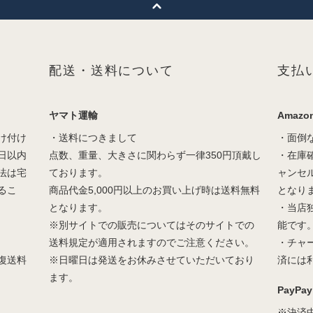
配送・送料について
支払
ヤマト運輸
Amazon
け付け
・送料につきまして
・面倒
日以内
点数、重量、大きさに関わらず一律350円頂戴し
・在庫
法は宅
ております。
ャンセ
るこ
商品代金5,000円以上のお買い上げ時は送料無料
となり
となります。
・当店
※別サイトでの販売についてはそのサイトでの
能です
送料規定が適用されますのでご注意ください。
・チャ
復送料
※日曜日は発送をお休みさせていただいており
済には
ます。
PayPay
※決済