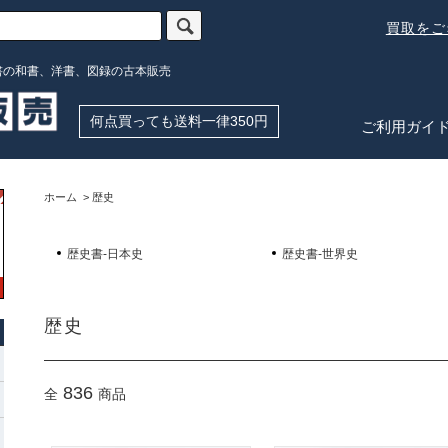
買取を
書の和書、洋書、図録の古本販売
何点買っても送料一律350円
ご利用ガイ
ホーム
>
歴史
歴史書-日本史
歴史書-世界史
歴史
836
全
商品