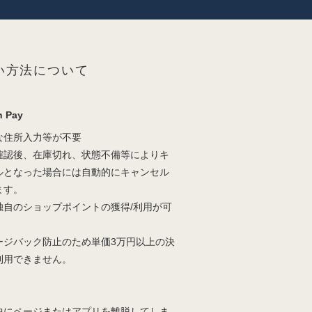
い方法について
 Pay
な住所入力等が不要
確認後、在庫切れ、状態不備等によりキ
ルとなった場合には自動的にキャンセル
ます。
独自のショップポイントの獲得/利用が可
。
ージバック防止のため単価3万円以上の決
利用できません。
中にページまたはアプリを離脱してしま