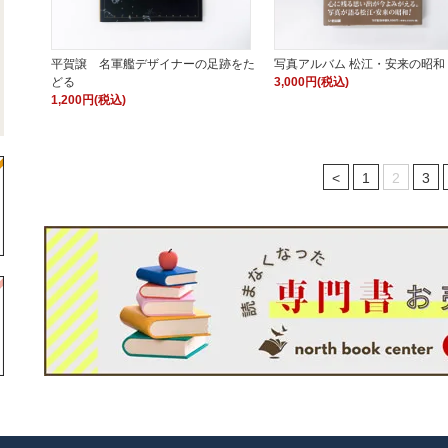
平賀譲 名軍艦デザイナーの足跡をた
写真アルバム 松江・安来の昭和
どる
3,000円(税込)
1,200円(税込)
<
1
2
3