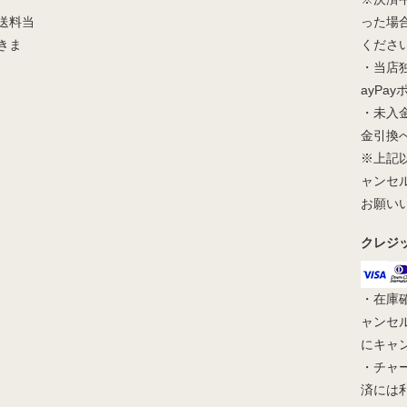
送料当
った場
きま
くださ
・当店
ayPa
・未入
金引換
※上記
ャンセ
お願い
クレジ
・在庫
ャンセ
にキャ
・チャ
済には