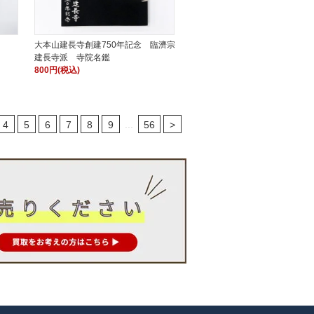
大本山建長寺創建750年記念 臨濟宗
建長寺派 寺院名鑑
800円(税込)
...
4
5
6
7
8
9
56
>