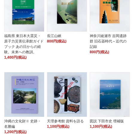
福島県 東日本大震災・
長江山峡
神奈川綾瀬市 吉岡遺跡
原子力災害伝承館ガイド
800円(税込)
群 旧石器時代～近代の
ブック あの日からの経
記録
験。未来への教訓。
800円(税込)
1,400円(税込)
沖縄の文化財Ⅱ 史跡・
天理参考館 資料を語る
図説 下田市史 増補版
名勝編
1,100円(税込)
1,100円(税込)
1,200円(税込)