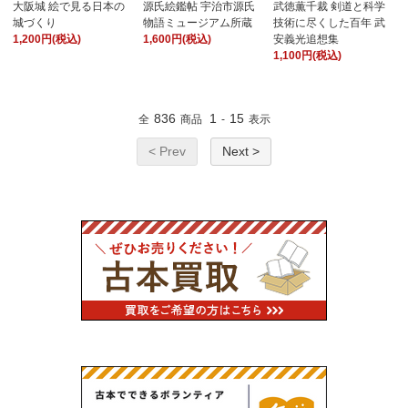
大阪城 絵で見る日本の
源氏絵鑑帖 宇治市源氏
武徳薫千裁 剣道と科学
城づくり
物語ミュージアム所蔵
技術に尽くした百年 武
1,200円(税込)
1,600円(税込)
安義光追想集
1,100円(税込)
836
1
15
全
商品
-
表示
< Prev
Next >