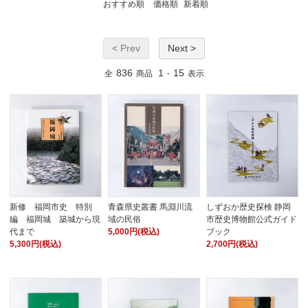
おすすめ順
価格順
新着順
< Prev
Next >
836
1
15
全
商品
-
表示
新修 福岡市史 特別
青森県史叢書 馬淵川流
しずおか歴史探検 静岡
編 福岡城 築城から現
域の民俗
市歴史博物館公式ガイド
代まで
5,000円(税込)
ブック
5,300円(税込)
2,700円(税込)