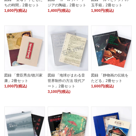
ちの時間」2冊セット
ジアの陶磁」2冊セット
玉手箱」2冊セット
1,600円(税込)
1,400円(税込)
1,900円(税込)
図録 「豊臣秀吉/徳川家
図録 「地球がまわる音
図録 「静物画の伝統を
康」2冊セット
世界制作の方法 現代ア
たどる」2冊セット
1,000円(税込)
ート」2冊セット
1,600円(税込)
3,100円(税込)