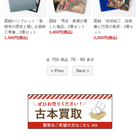
図録/パンフレット「薬
図録 「秀吉・家康が愛
図録 「佐伯祐三 自画
師寺の歴史と麗しき薬師
した逸品」2冊セット
像と巴里の風景」2冊セ
三尊像」2冊セット
1,400円(税込)
ット
1,300円(税込)
2,200円(税込)
755
76
90
全
商品
-
表示
< Prev
Next >