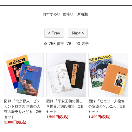
おすすめ順
価格順
新着順
< Prev
Next >
755
76
90
全
商品
-
表示
図録 「北京原人・ピテ
図録 「平安王朝の麗し
図録 「ピカソ 人物像
カントロプス 太古の人
き世界と源氏物語」2冊
の変遷とゲルニカ」2冊
類の歴史をたどる」2冊
セット
セット
セット
1,500円(税込)
1,400円(税込)
1,300円(税込)