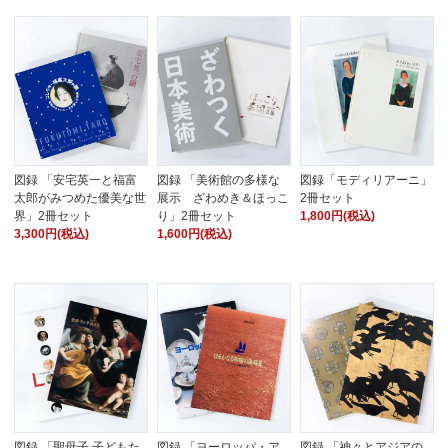
図録 「安宅英一と福富
図録 「美術館の多様な
図録「モディリアーニ」
太郎がみつめた優美な世
展示 ざわめき＆ほっこ
2冊セット
界」2冊セット
り」2冊セット
1,800円(税込)
3,300円(税込)
1,600円(税込)
図録 「聖母子 子どもた
図録 「ヨーロッパ・ア
図録 「神々とアジアの