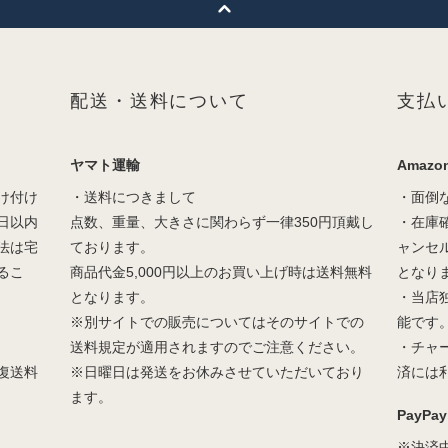
配送・送料について
支払
ヤマト運輸
Amazon
け付け
・送料につきまして
・面倒
日以内
点数、重量、大きさに関わらず一律350円頂戴し
・在庫
法は宅
ております。
ャンセ
るこ
商品代金5,000円以上のお買い上げ時は送料無料
となり
となります。
・当店
※別サイトでの販売についてはそのサイトでの
能です
送料規定が適用されますのでご注意ください。
・チャ
復送料
※日曜日は発送をお休みさせていただいており
済には
ます。
PayPay
※決済