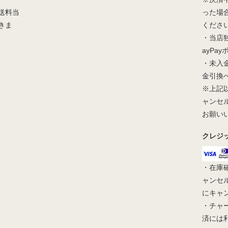
送料当
った場
きま
くださ
・当店
ayPa
・未入
金引換
※上記
ャンセ
お願い
クレジ
・在庫
ャンセ
にキャ
・チャ
済には