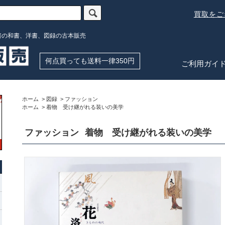
買取を
書の和書、洋書、図録の古本販売
何点買っても送料一律350円
ご利用ガイ
ホーム
>
図録
>
ファッション
ホーム
>
着物 受け継がれる装いの美学
ファッション
着物 受け継がれる装いの美学