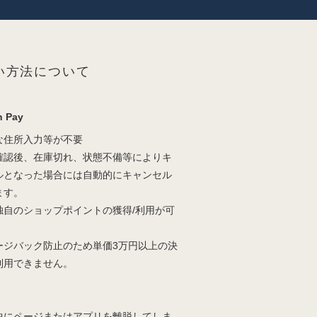
い方法について
 Pay
な住所入力等が不要
確認後、在庫切れ、状態不備等によりキ
ルとなった場合には自動的にキャンセル
ます。
独自のショップポイントの獲得/利用が可
。
ージバック防止のため単価3万円以上の決
利用できません。
中にページまたはアプリを離脱してしま