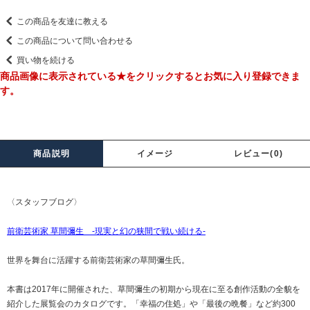
この商品を友達に教える
この商品について問い合わせる
買い物を続ける
商品画像に表示されている★をクリックするとお気に入り登録できま
す。
商品説明
イメージ
レビュー(0)
〈スタッフブログ〉
前衛芸術家 草間彌生 -現実と幻の狭間で戦い続ける-
世界を舞台に活躍する前衛芸術家の草間彌生氏。
本書は2017年に開催された、草間彌生の初期から現在に至る創作活動の全貌を
紹介した展覧会のカタログです。「幸福の住処」や「最後の晩餐」など約300