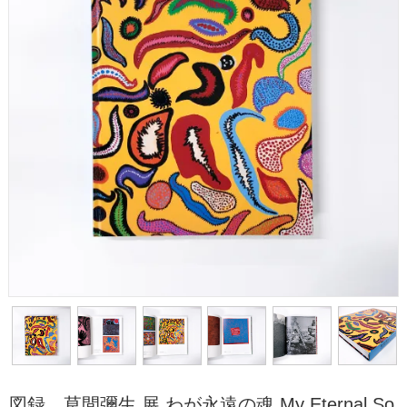
図録 草間彌生 展 わが永遠の魂 My Eternal So