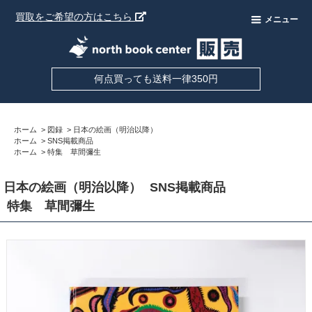
買取をご希望の方はこちら
メニュー
何点買っても送料一律350円
ホーム
>
図録
>
日本の絵画（明治以降）
ホーム
>
SNS掲載商品
ホーム
>
特集 草間彌生
日本の絵画（明治以降）
SNS掲載商品
特集 草間彌生