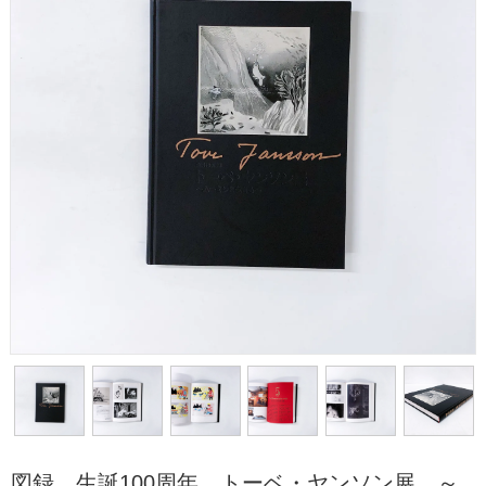
図録 生誕100周年 トーベ・ヤンソン展 ～