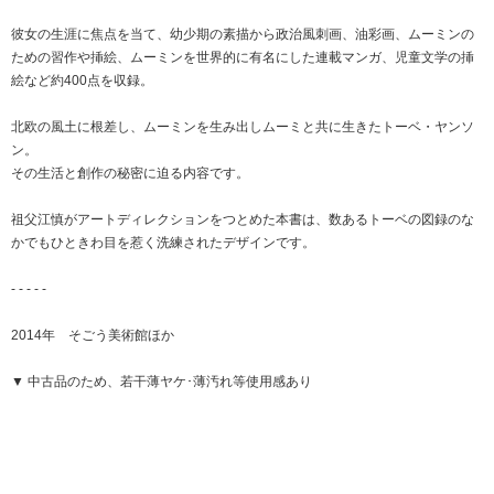
彼女の生涯に焦点を当て、幼少期の素描から政治風刺画、油彩画、ムーミンの
ための習作や挿絵、ムーミンを世界的に有名にした連載マンガ、児童文学の挿
絵など約400点を収録。
北欧の風土に根差し、ムーミンを生み出しムーミと共に生きたトーベ・ヤンソ
ン。
その生活と創作の秘密に迫る内容です。
祖父江慎がアートディレクションをつとめた本書は、数あるトーベの図録のな
かでもひときわ目を惹く洗練されたデザインです。
- - - - -
2014年 そごう美術館ほか
▼ 中古品のため、若干薄ヤケ･薄汚れ等使用感あり