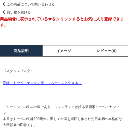
この商品について問い合わせる
買い物を続ける
商品画像に表示されている★をクリックするとお気に入り登録できま
す。
商品説明
イメージ
レビュー(0)
〈スタッフブログ〉
図録 トーベ・ヤンソン展 ～ムーミンと生きる～
「ムーミン」の生みの親であり、フィンランドが誇る芸術家トーベ・ヤンソ
ン。
本書はトーベの生誕100周年に際して全国を巡回し催された日本初の本格的な
大回顧展の図録です。