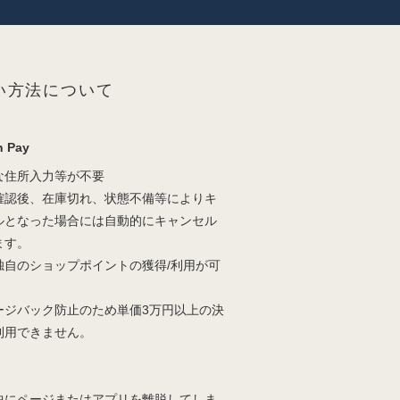
い方法について
 Pay
な住所入力等が不要
確認後、在庫切れ、状態不備等によりキ
ルとなった場合には自動的にキャンセル
ます。
独自のショップポイントの獲得/利用が可
。
ージバック防止のため単価3万円以上の決
利用できません。
中にページまたはアプリを離脱してしま