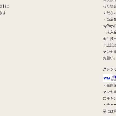
送料当
った場
きま
くださ
・当店
ayPa
・未入
金引換
※上記
ャンセ
お願い
クレジ
・在庫
ャンセ
にキャ
・チャ
済には