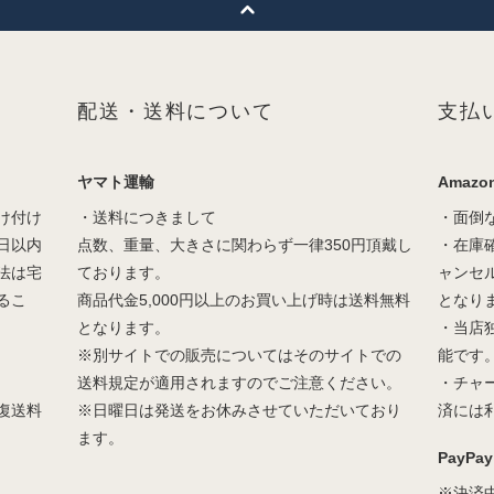
配送・送料について
支払
ヤマト運輸
Amazon
け付け
・送料につきまして
・面倒
日以内
点数、重量、大きさに関わらず一律350円頂戴し
・在庫
法は宅
ております。
ャンセ
るこ
商品代金5,000円以上のお買い上げ時は送料無料
となり
となります。
・当店
※別サイトでの販売についてはそのサイトでの
能です
送料規定が適用されますのでご注意ください。
・チャ
復送料
※日曜日は発送をお休みさせていただいており
済には
ます。
PayPay
※決済