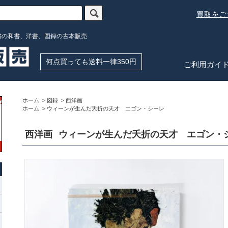
買取を
書の和書、洋書、図録の古本販売
何点買っても送料一律350円
ご利用ガイ
ホーム
>
図録
>
西洋画
ホーム
>
ウィーンが生んだ夭折の天才 エゴン・シーレ
西洋画
ウィーンが生んだ夭折の天才 エゴン・