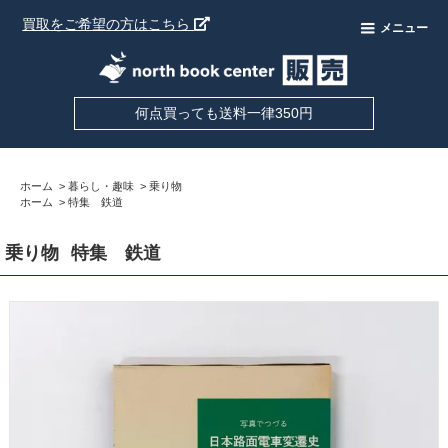
買取をご希望の方はこちら
メニュー
何点買っても送料一律350円
ホーム
>
暮らし・趣味
>
乗り物
ホーム
>
特集 鉄道
乗り物
特集 鉄道