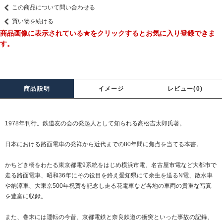
この商品について問い合わせる
買い物を続ける
商品画像に表示されている★をクリックするとお気に入り登録できま
す。
商品説明
イメージ
レビュー(0)
1978年刊行。鉄道友の会の発起人として知られる高松吉太郎氏著。
日本における路面電車の発祥から近代までの80年間に焦点を当てる本書。
かちどき橋をわたる東京都電9系統をはじめ横浜市電、名古屋市電など大都市で
走る路面電車、昭和36年にその役目を終え愛知県にて余生を送るN電、散水車
や納涼車、大東京500年祝賀を記念し走る花電車など各地の車両の貴重な写真
を豊富に収録。
また、巻末には運転の今昔、京都電鉄と奈良鉄道の衝突といった事故の記録、