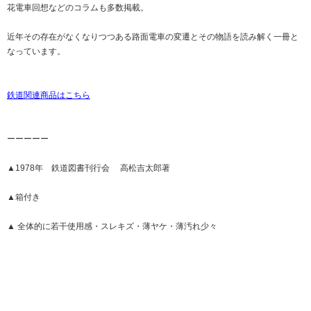
花電車回想などのコラムも多数掲載。
近年その存在がなくなりつつある路面電車の変遷とその物語を読み解く一冊と
なっています。
鉄道関連商品はこちら
ーーーーー
▲1978年 鉄道図書刊行会 高松吉太郎著
▲箱付き
▲ 全体的に若干使用感・スレキズ・薄ヤケ・薄汚れ少々