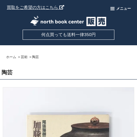
買取をご希望の方はこちら
メニュー
何点買っても送料一律350円
ホーム
>
芸術
>
陶芸
陶芸