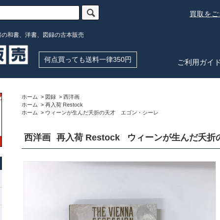
買取を
書の和書、洋書、図録の古本販売
何点買っても送料一律350円
ご利用ガイ
ホーム
>
図録
>
西洋画
ホーム
>
再入荷 Restock
ホーム
>
ウィーンが生んだ夭折の天才 エゴン・シーレ
西洋画
再入荷 Restock
ウィーンが生んだ夭折