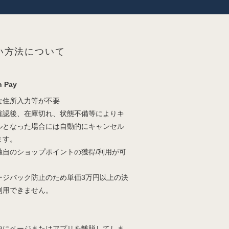
い方法について
 Pay
な住所入力等が不要
確認後、在庫切れ、状態不備等によりキ
ルとなった場合には自動的にキャンセル
ます。
独自のショップポイントの獲得/利用が可
。
ージバック防止のため単価3万円以上の決
利用できません。
中にページまたはアプリを離脱してしま