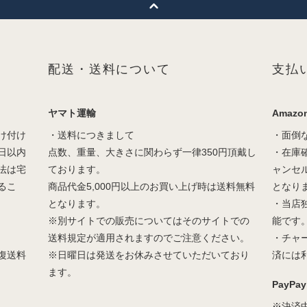
配送・送料について
支払
ヤマト運輸
Amazon
け付け
・送料につきまして
・面倒
日以内
点数、重量、大きさに関わらず一律350円頂戴し
・在庫
法は宅
ております。
ャンセ
るこ
商品代金5,000円以上のお買い上げ時は送料無料
となり
となります。
・当店
※別サイトでの販売についてはそのサイトでの
能です
送料規定が適用されますのでご注意ください。
・チャ
復送料
※日曜日は発送をお休みさせていただいており
済には
ます。
PayPay
※決済