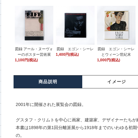
図録 アール・ヌーヴォ
図録 エゴン・シーレ
図録 エゴン・シーレ
ーのポスター芸術展
1,400円(税込)
とウィーン世紀末
1,100円(税込)
1,000円(税込)
商品説明
イメージ
2001年に開催された展覧会の図録。
グスタフ・クリムトを中心に画家、建築家、デザイナーたちが
本書は1898年の第1回分離派展から1918年までのいわゆる
の。