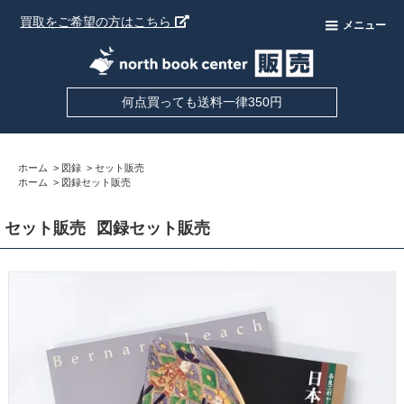
買取をご希望の方はこちら
メニュー
何点買っても送料一律350円
ホーム
>
図録
>
セット販売
ホーム
>
図録セット販売
セット販売
図録セット販売