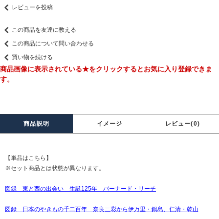
レビューを投稿
この商品を友達に教える
この商品について問い合わせる
買い物を続ける
商品画像に表示されている★をクリックするとお気に入り登録できま
す。
商品説明
イメージ
レビュー(0)
【単品はこちら】
※セット商品とは状態が異なります。
図録 東と西の出会い 生誕125年 バーナード・リーチ
図録 日本のやきもの千二百年 奈良三彩から伊万里・鍋島、仁清・乾山