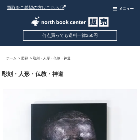
買取をご希望の方はこちら
メニュー
何点買っても送料一律350円
ホーム
>
図録
>
彫刻・人形・仏教・神道
彫刻・人形・仏教・神道