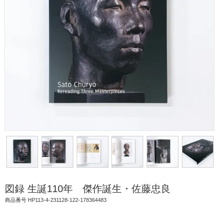
図録 生誕110年 傑作誕生・佐藤忠良
商品番号 HP113-4-231128-122-178364483