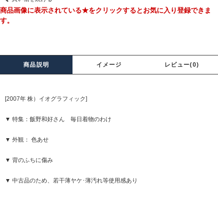
商品画像に表示されている★をクリックするとお気に入り登録できま
す。
商品説明
イメージ
レビュー(0)
[2007年 株）イオグラフィック]
▼ 特集：飯野和好さん 毎日着物のわけ
▼ 外観： 色あせ
▼ 背のふちに傷み
▼ 中古品のため、若干薄ヤケ･薄汚れ等使用感あり