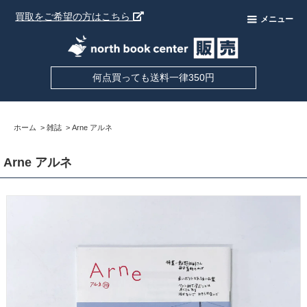
買取をご希望の方はこちら
メニュー
何点買っても送料一律350円
ホーム
>
雑誌
>
Arne アルネ
Arne アルネ