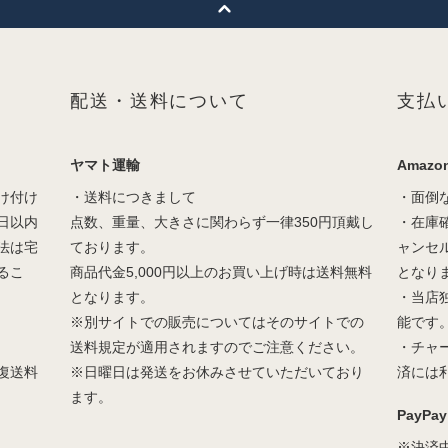
配送・送料について
支払
ヤマト運輸
Amazon
け付け
・送料につきまして
・面倒
日以内
点数、重量、大きさに関わらず一律350円頂戴し
・在庫
法は宅
ております。
ャンセ
るこ
商品代金5,000円以上のお買い上げ時は送料無料
となり
となります。
・当店
※別サイトでの販売についてはそのサイトでの
能です
送料規定が適用されますのでご注意ください。
・チャ
復送料
※日曜日は発送をお休みさせていただいており
済には
ます。
PayPay
※決済