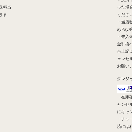
送料当
った場
きま
くださ
・当店
ayPa
・未入
金引換
※上記
ャンセ
お願い
クレジ
・在庫
ャンセ
にキャ
・チャ
済には