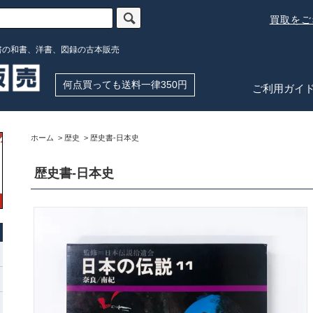
買取を
書の和書、洋書、図録の古本販売
何点買っても送料一律350円
ご利用ガイ
ホーム
>
歴史
>
歴史書-日本史
歴史書-日本史