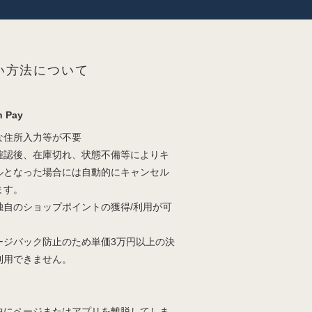
い方法について
 Pay
な住所入力等が不要
確認後、在庫切れ、状態不備等によりキ
ルとなった場合には自動的にキャンセル
ます。
独自のショップポイントの獲得/利用が可
。
ージバック防止のため単価3万円以上の決
利用できません。
中にページまたはアプリを離脱してしま