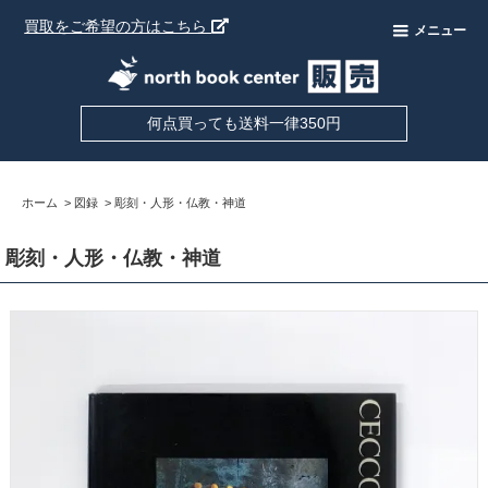
買取をご希望の方はこちら
メニュー
何点買っても送料一律350円
ホーム
>
図録
>
彫刻・人形・仏教・神道
彫刻・人形・仏教・神道