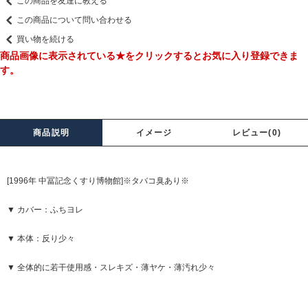
この商品を友達に教える
この商品について問い合わせる
買い物を続ける
商品画像に表示されている★をクリックするとお気に入り登録できま
す。
商品説明
イメージ
レビュー(0)
[1996年 中冨記念くすり博物館]※タバコ臭あり※
▼ カバー：ふちヨレ
▼ 本体：反り少々
▼ 全体的に若干使用感・スレキズ・薄ヤケ・薄汚れ少々