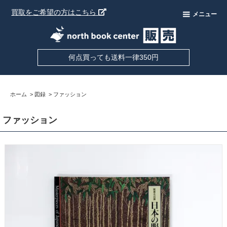
買取をご希望の方はこちら
メニュー
何点買っても送料一律350円
ホーム
>
図録
>
ファッション
ファッション