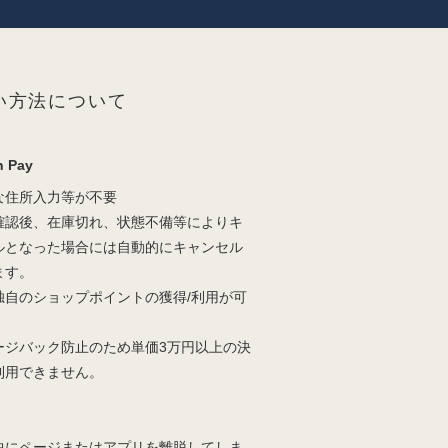
い方法について
 Pay
な住所入力等が不要
確認後、在庫切れ、状態不備等によりキ
ルとなった場合には自動的にキャンセル
ます。
独自のショップポイントの獲得/利用が可
。
ージバック防止のため単価3万円以上の決
利用できません。
中にページまたはアプリを離脱してしま