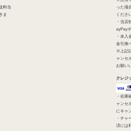
送料当
った場
きま
くださ
・当店
ayPa
・未入
金引換
※上記
ャンセ
お願い
クレジ
・在庫
ャンセ
にキャ
・チャ
済には