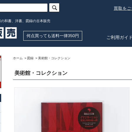
買取を
書の和書、洋書、図録の古本販売
何点買っても送料一律350円
ご利用ガイ
ホーム
>
図録
>
美術館・コレクション
美術館・コレクション