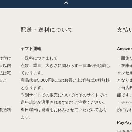
配送・送料について
支払
ヤマト運輸
Amazon
け付け
・送料につきまして
・面倒
日以内
点数、重量、大きさに関わらず一律350円頂戴し
・在庫
法は宅
ております。
ャンセ
るこ
商品代金5,000円以上のお買い上げ時は送料無料
となり
となります。
・当店
※別サイトでの販売についてはそのサイトでの
能です
送料規定が適用されますのでご注意ください。
・チャ
復送料
※日曜日は発送をお休みさせていただいており
済には
ます。
PayPay
※決済