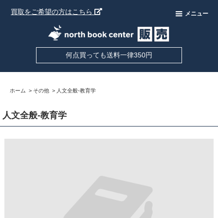
買取をご希望の方はこちら
メニュー
何点買っても送料一律350円
ホーム
>
その他
>
人文全般-教育学
人文全般-教育学