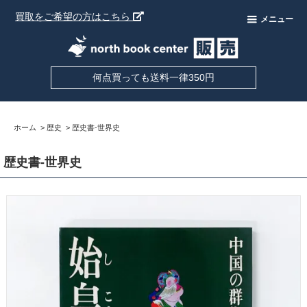
買取をご希望の方はこちら
メニュー
何点買っても送料一律350円
ホーム
>
歴史
>
歴史書-世界史
歴史書-世界史