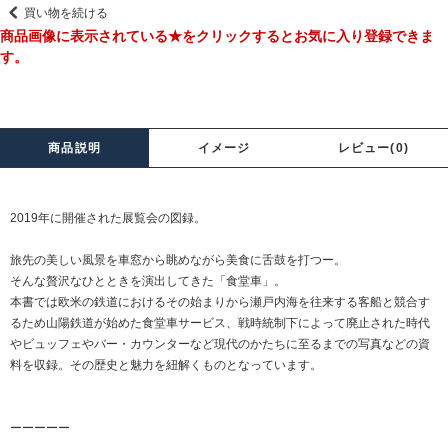
買い物を続ける
商品画像に表示されている★をクリックするとお気に入り登録できま
す。
商品説明
イメージ
レビュー(0)
2019年に開催された展覧会の図録。
旅先の美しい風景を車窓から眺めながら美食に舌鼓を打つー。
そんな贅沢なひとときを演出してきた「食堂車」。
本書では欧米の鉄道におけるその始まりから瀬戸内海を往来する客船と競合す
るため山陽鉄道が始めた食堂車サービス、戦時統制下によって廃止された時代
やビュッフェやバー・カウンターなど現代のかたちに至るまでの写真などの資
料を収録。その歴史と魅力を紐解くものとなっています。
ーーーーー