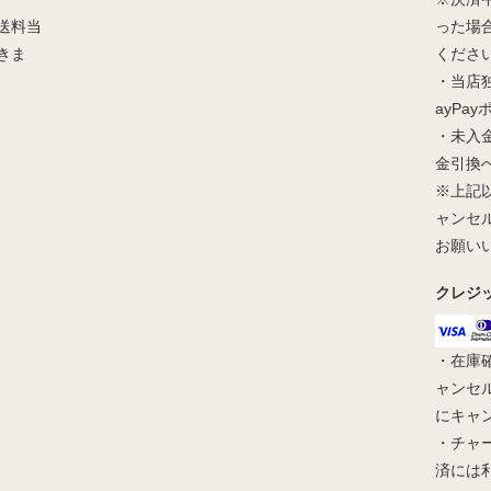
送料当
った場
きま
くださ
・当店
ayPa
・未入
金引換
※上記
ャンセ
お願い
クレジ
・在庫
ャンセ
にキャ
・チャ
済には