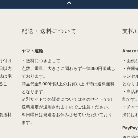
配送・送料について
支払
ヤマト運輸
Amazon
け付け
・送料につきまして
・面倒
日以内
点数、重量、大きさに関わらず一律350円頂戴し
・在庫
法は宅
ております。
ャンセ
るこ
商品代金5,000円以上のお買い上げ時は送料無料
となり
となります。
・当店
※別サイトでの販売についてはそのサイトでの
能です
送料規定が適用されますのでご注意ください。
・チャ
復送料
※日曜日は発送をお休みさせていただいており
済には
ます。
PayPay
※決済