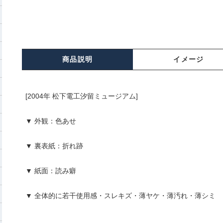
商品説明
イメージ
[2004年 松下電工汐留ミュージアム]
▼ 外観：色あせ
▼ 裏表紙：折れ跡
▼ 紙面：読み癖
▼ 全体的に若干使用感・スレキズ・薄ヤケ・薄汚れ・薄シミ