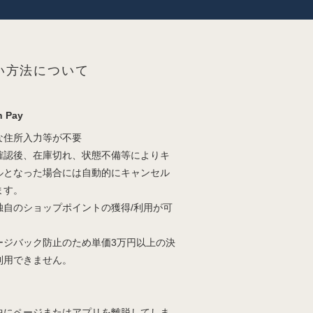
い方法について
 Pay
な住所入力等が不要
確認後、在庫切れ、状態不備等によりキ
ルとなった場合には自動的にキャンセル
ます。
独自のショップポイントの獲得/利用が可
。
ージバック防止のため単価3万円以上の決
利用できません。
中にページまたはアプリを離脱してしま