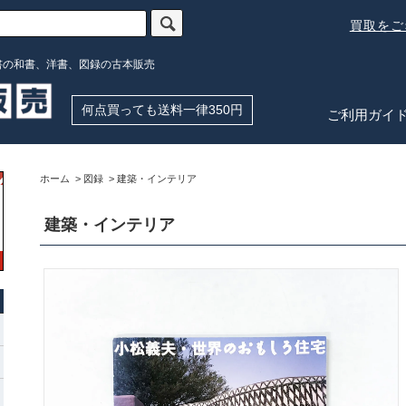
買取を
書の和書、洋書、図録の古本販売
何点買っても送料一律350円
ご利用ガイ
ホーム
>
図録
>
建築・インテリア
建築・インテリア