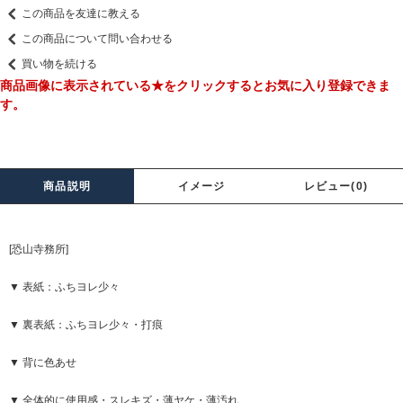
この商品を友達に教える
この商品について問い合わせる
買い物を続ける
商品画像に表示されている★をクリックするとお気に入り登録できま
す。
商品説明
イメージ
レビュー(0)
[恐山寺務所]
▼ 表紙：ふちヨレ少々
▼ 裏表紙：ふちヨレ少々・打痕
▼ 背に色あせ
▼ 全体的に使用感・スレキズ・薄ヤケ・薄汚れ