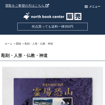
買取をご希望の方はこちら
メニュー
何点買っても送料一律350円
ホーム
>
図録
>
彫刻・人形・仏教・神道
彫刻・人形・仏教・神道