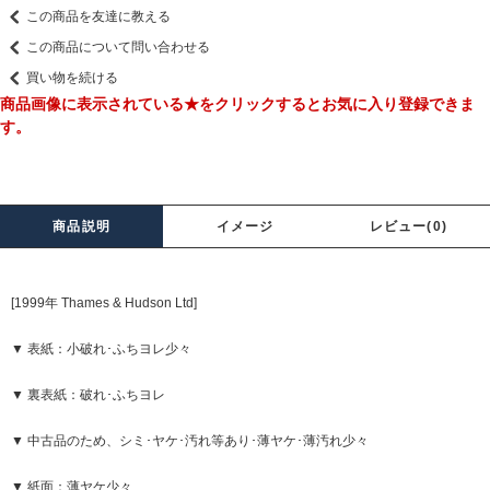
この商品を友達に教える
この商品について問い合わせる
買い物を続ける
商品画像に表示されている★をクリックするとお気に入り登録できま
す。
商品説明
イメージ
レビュー(0)
[1999年 Thames & Hudson Ltd]
▼ 表紙：小破れ･ふちヨレ少々
▼ 裏表紙：破れ･ふちヨレ
▼ 中古品のため、シミ･ヤケ･汚れ等あり･薄ヤケ･薄汚れ少々
▼ 紙面：薄ヤケ少々