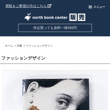
買取をご希望の方はこちら
メニュー
何点買っても送料一律350円
ホーム
>
洋書
>
ファッションデザイン
ファッションデザイン