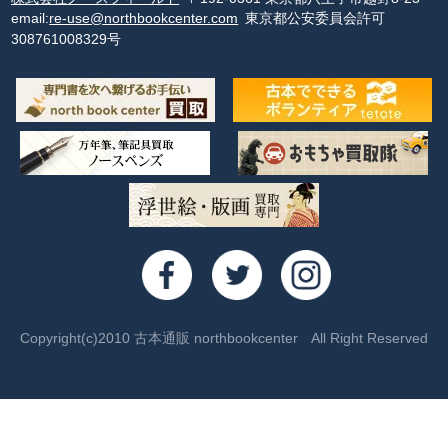
email:
re-use@northbookcenter.com
東京都公安委員会許可
308761008329号
Copyright(c)2010 古本通販 northbookcenter All Right Reserved