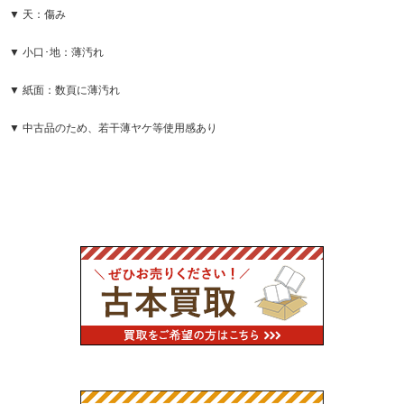
▼ 天：傷み
▼ 小口･地：薄汚れ
▼ 紙面：数頁に薄汚れ
▼ 中古品のため、若干薄ヤケ等使用感あり