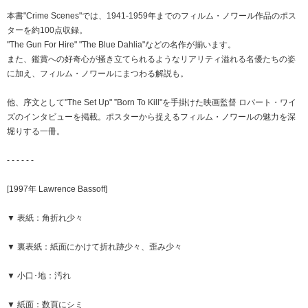
本書"Crime Scenes"では、1941-1959年までのフィルム・ノワール作品のポス
ターを約100点収録。
"The Gun For Hire" "The Blue Dahlia"などの名作が揃います。
また、鑑賞への好奇心が掻き立てられるようなリアリティ溢れる名優たちの姿
に加え、フィルム・ノワールにまつわる解説も。
他、序文として"The Set Up" ”Born To Kill"を手掛けた映画監督 ロバート・ワイ
ズのインタビューを掲載。ポスターから捉えるフィルム・ノワールの魅力を深
堀りする一冊。
- - - - - -
[1997年 Lawrence Bassoff]
▼ 表紙：角折れ少々
▼ 裏表紙：紙面にかけて折れ跡少々、歪み少々
▼ 小口･地：汚れ
▼ 紙面：数頁にシミ