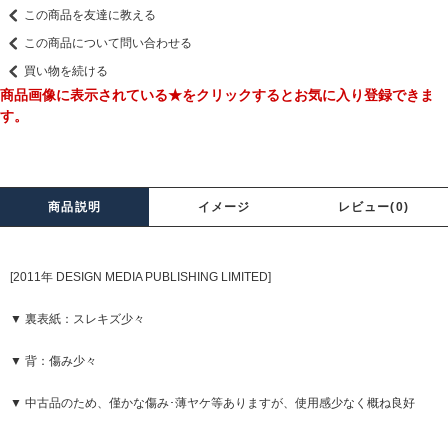
この商品を友達に教える
この商品について問い合わせる
買い物を続ける
商品画像に表示されている★をクリックするとお気に入り登録できま
す。
商品説明
イメージ
レビュー(0)
[2011年 DESIGN MEDIA PUBLISHING LIMITED]
▼ 裏表紙：スレキズ少々
▼ 背：傷み少々
▼ 中古品のため、僅かな傷み･薄ヤケ等ありますが、使用感少なく概ね良好