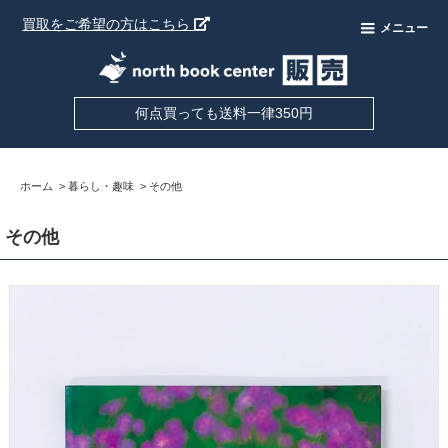
買取をご希望の方はこちら
メニュー
何点買っても送料一律350円
ホーム
>
暮らし・趣味
>
その他
その他