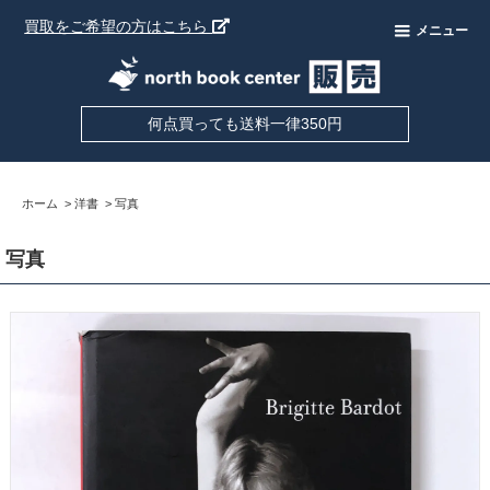
買取をご希望の方はこちら
メニュー
何点買っても送料一律350円
ホーム
>
洋書
>
写真
写真