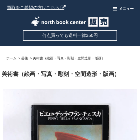
買取をご希望の方はこちら
メニュー
何点買っても送料一律350円
ホーム
>
芸術
>
美術書（絵画・写真・彫刻・空間造形・版画）
美術書（絵画・写真・彫刻・空間造形・版画）