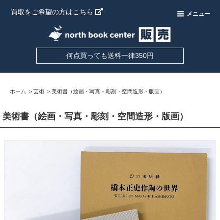
買取をご希望の方はこちら
メニュー
何点買っても送料一律350円
ホーム
>
芸術
>
美術書（絵画・写真・彫刻・空間造形・版画）
美術書（絵画・写真・彫刻・空間造形・版画）