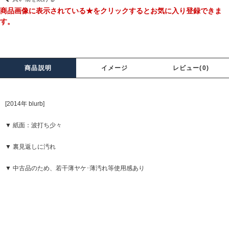
商品画像に表示されている★をクリックするとお気に入り登録できま
す。
商品説明
イメージ
レビュー(0)
[2014年 blurb]
▼ 紙面：波打ち少々
▼ 裏見返しに汚れ
▼ 中古品のため、若干薄ヤケ･薄汚れ等使用感あり