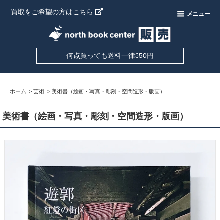
買取をご希望の方はこちら
メニュー
何点買っても送料一律350円
ホーム
>
芸術
>
美術書（絵画・写真・彫刻・空間造形・版画）
美術書（絵画・写真・彫刻・空間造形・版画）